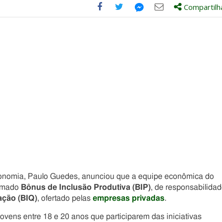
Compartilh
Compartilhe
Compartilhe
Compartilhe
Compartilhe
este
este
este
este
post
post
post
post
com
com
com
com
Facebook
Twitter
Email
Messenger
a Economia, Paulo Guedes, anunciou que a equipe econômica do
hamado
Bônus de Inclusão Produtiva (BIP)
, de responsabilida
ação (BIQ)
, ofertado pelas
empresas privadas
.
vens entre 18 e 20 anos que participarem das iniciativas