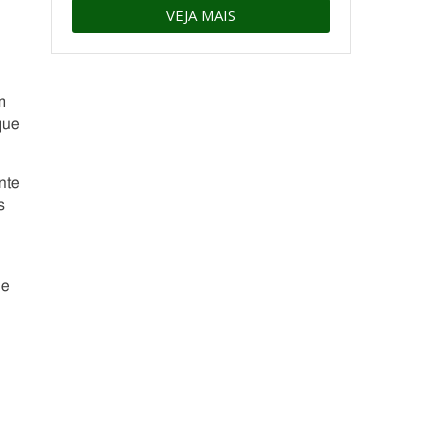
VEJA MAIS
m
que
nte
s
ue