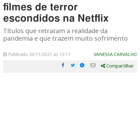
filmes de terror
escondidos na Netflix
Títulos que retratam a realidade da
pandemia e que trazem muito sofrimento
Publicado 30/11/2021 às 15:17
VANESSA CARVALHO
Compartilhar
Compartilhe
Compartilhe
Compartilhe
Compartilhe
este
este
este
este
post
post
post
post
com
com
com
com
Facebook
Twitter
Email
Messenger