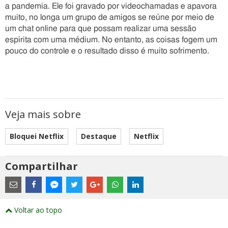
a pandemia. Ele foi gravado por videochamadas e apavora
muito, no longa um grupo de amigos se reúne por meio de
um chat online para que possam realizar uma sessão
espírita com uma médium. No entanto, as coisas fogem um
pouco do controle e o resultado disso é muito sofrimento.
Veja mais sobre
Bloquei Netflix
Destaque
Netflix
Compartilhar
Estes
são
links
externos
Compartilhe
Compartilhe
Compartilhe
Compartilhe
Compartilhe
Compartilhe
Compartilhe
e
este
este
este
este
este
este
este
Voltar ao topo
abrirão
post
post
post
post
post
post
post
numa
com
com
com
com
com
com
com
nova
Email
Facebook
Twitter
Google+
WhatsApp
LinkedIn