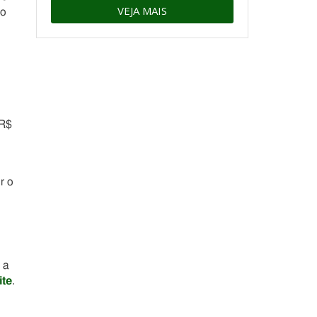
VEJA MAIS
io
(R$
r o
 a
ite
.