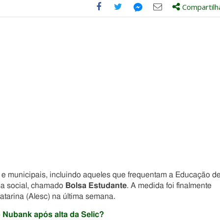
Compartilh
Compartilhe
Compartilhe
Compartilhe
Compartilhe
este
este
este
este
post
post
post
post
com
com
com
com
Facebook
Twitter
Email
Messenger
 e municipais, incluindo aqueles que frequentam a Educação d
ma social, chamado
Bolsa Estudante
. A medida foi finalmente
atarina (Alesc) na última semana.
 Nubank após alta da Selic?