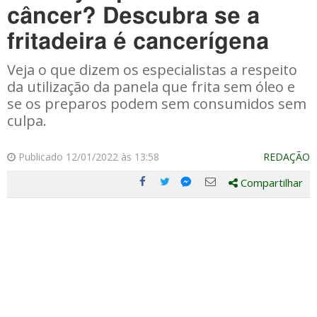
câncer? Descubra se a
fritadeira é cancerígena
Veja o que dizem os especialistas a respeito
da utilização da panela que frita sem óleo e
se os preparos podem sem consumidos sem
culpa.
Publicado 12/01/2022 às 13:58
REDAÇÃO
Compartilhar
Compartilhe
Compartilhe
Compartilhe
Compartilhe
este
este
este
este
post
post
post
post
com
com
com
com
Facebook
Twitter
Email
Messenger