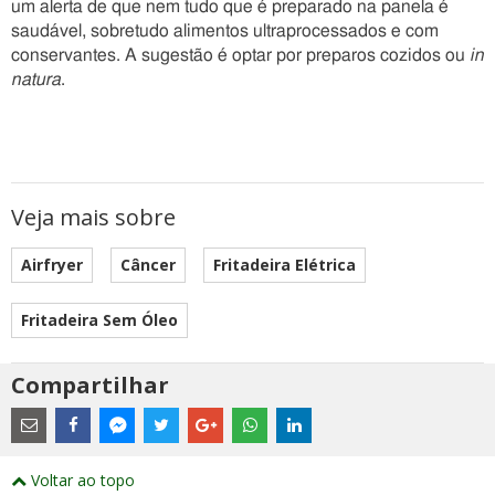
um alerta de que nem tudo que é preparado na panela é
saudável, sobretudo alimentos ultraprocessados e com
conservantes. A sugestão é optar por preparos cozidos ou
in
natura
.
Veja mais sobre
Airfryer
Câncer
Fritadeira Elétrica
Fritadeira Sem Óleo
Compartilhar
Estes
são
links
externos
Compartilhe
Compartilhe
Compartilhe
Compartilhe
Compartilhe
Compartilhe
Compartilhe
e
este
este
este
este
este
este
este
Voltar ao topo
abrirão
post
post
post
post
post
post
post