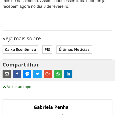
mês de nascimento. Assim, todos esses trabalhadores já
recebem agora no dia 8 de fevereiro.
Veja mais sobre
Caixa Econômica
PIS
Últimas Notícias
Compartilhar
Estes
são
links
externos
Compartilhe
Compartilhe
Compartilhe
Compartilhe
Compartilhe
Compartilhe
Compartilhe
e
este
este
este
este
este
este
este
Voltar ao topo
abrirão
post
post
post
post
post
post
post
numa
com
com
com
com
com
com
com
nova
Email
Facebook
Twitter
Google+
WhatsApp
LinkedIn
Messenger
janela
Gabriela Penha