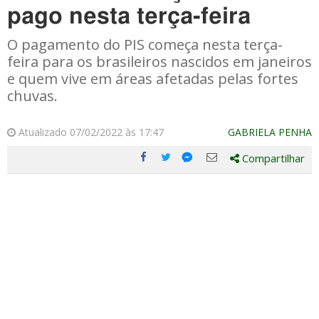
pago nesta terça-feira
O pagamento do PIS começa nesta terça-
feira para os brasileiros nascidos em janeiros
e quem vive em áreas afetadas pelas fortes
chuvas.
Atualizado 07/02/2022 às 17:47
GABRIELA PENHA
Compartilhar
Compartilhe
Compartilhe
Compartilhe
Compartilhe
este
este
este
este
post
post
post
post
com
com
com
com
Facebook
Twitter
Email
Messenger