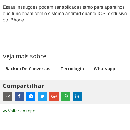
Essas instruções podem ser aplicadas tanto para aparelhos
que funcionam com o sistema android quanto IOS, exclusivo
do iPhone.
Veja mais sobre
Backup De Conversas
Tecnologia
Whatsapp
Compartilhar
Estes
são
links
externos
Compartilhe
Compartilhe
Compartilhe
Compartilhe
Compartilhe
Compartilhe
Compartilhe
e
este
este
este
este
este
este
este
Voltar ao topo
abrirão
post
post
post
post
post
post
post
numa
com
com
com
com
com
com
com
nova
Email
Facebook
Twitter
Google+
WhatsApp
LinkedIn
Messenger
janela