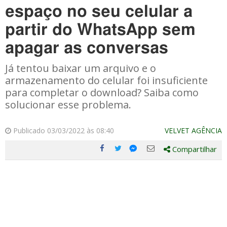
espaço no seu celular a
partir do WhatsApp sem
apagar as conversas
Já tentou baixar um arquivo e o
armazenamento do celular foi insuficiente
para completar o download? Saiba como
solucionar esse problema.
Publicado 03/03/2022 às 08:40
VELVET AGÊNCIA
Compartilhar
Compartilhe
Compartilhe
Compartilhe
Compartilhe
este
este
este
este
post
post
post
post
com
com
com
com
Facebook
Twitter
Email
Messenger