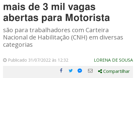
mais de 3 mil vagas
abertas para Motorista
são para trabalhadores com Carteira
Nacional de Habilitação (CNH) em diversas
categorias
Publicado 31/07/2022 às 12:32
LORENA DE SOUSA
Compartilhar
Compartilhe
Compartilhe
Compartilhe
Compartilhe
este
este
este
este
post
post
post
post
com
com
com
com
Facebook
Twitter
Email
Messenger