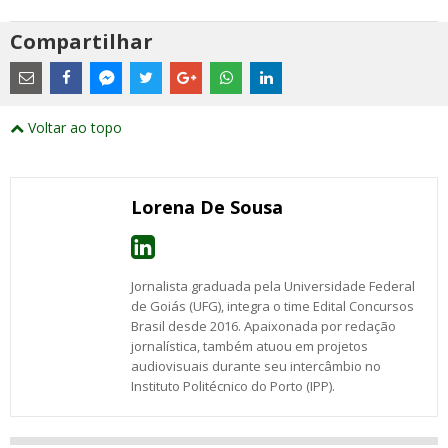
Compartilhar
Estes
são
links
externos
Compartilhe
Compartilhe
Compartilhe
Compartilhe
Compartilhe
Compartilhe
Compartilhe
e
este
este
este
este
este
este
este
Voltar ao topo
abrirão
post
post
post
post
post
post
post
numa
com
com
com
com
com
com
com
nova
Email
Facebook
Twitter
Google+
WhatsApp
LinkedIn
Messenger
janela
Lorena De Sousa
Jornalista graduada pela Universidade Federal
de Goiás (UFG), integra o time Edital Concursos
Brasil desde 2016. Apaixonada por redação
jornalística, também atuou em projetos
audiovisuais durante seu intercâmbio no
Instituto Politécnico do Porto (IPP).