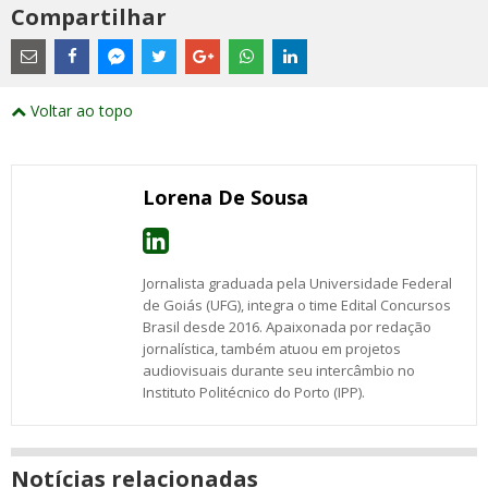
Compartilhar
Estes
são
links
externos
Compartilhe
Compartilhe
Compartilhe
Compartilhe
Compartilhe
Compartilhe
Compartilhe
e
este
este
este
este
este
este
este
Voltar ao topo
abrirão
post
post
post
post
post
post
post
numa
com
com
com
com
com
com
com
nova
Email
Facebook
Twitter
Google+
WhatsApp
LinkedIn
Messenger
janela
Lorena De Sousa
Jornalista graduada pela Universidade Federal
de Goiás (UFG), integra o time Edital Concursos
Brasil desde 2016. Apaixonada por redação
jornalística, também atuou em projetos
audiovisuais durante seu intercâmbio no
Instituto Politécnico do Porto (IPP).
Notícias relacionadas