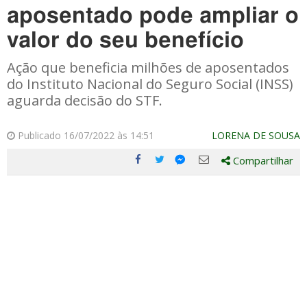
aposentado pode ampliar o
valor do seu benefício
Ação que beneficia milhões de aposentados
do Instituto Nacional do Seguro Social (INSS)
aguarda decisão do STF.
Publicado 16/07/2022 às 14:51
LORENA DE SOUSA
Compartilhar
Compartilhe
Compartilhe
Compartilhe
Compartilhe
este
este
este
este
post
post
post
post
com
com
com
com
Facebook
Twitter
Email
Messenger