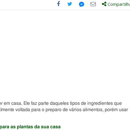
Compartilh
Compartilhe
Compartilhe
Compartilhe
Compartilhe
este
este
este
este
post
post
post
post
com
com
com
com
Facebook
Twitter
Email
Messenger
r em casa. Ele faz parte daqueles tipos de ingredientes que
almente voltada para o preparo de vários alimentos, porém usar
para as plantas da sua casa