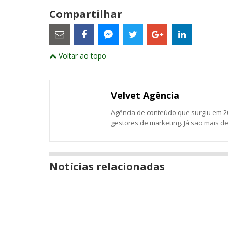
Compartilhar
Estes
são
links
externos
Compartilhe
Compartilhe
Compartilhe
Compartilhe
Compartil
Compartilhe
e
Voltar ao topo
este
este
este
este
este
abrirão
este
numa
post
post
post
post
post
post
nova
com
com
com
com
com
com
janela
Email
Facebook
Twitter
Google+
LinkedIn
Messenger
Velvet Agência
Agência de conteúdo que surgiu em 20
gestores de marketing. Já são mais d
Notícias relacionadas