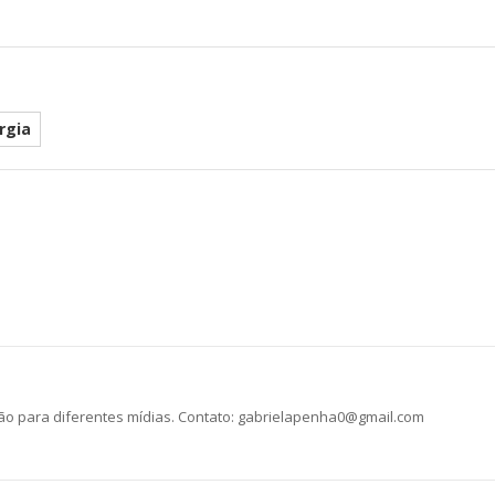
rgia
he
ção para diferentes mídias. Contato: gabrielapenha0@gmail.com