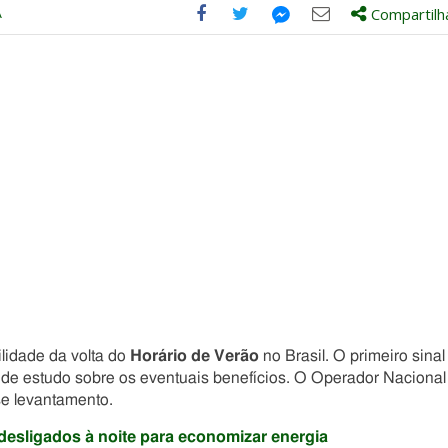
A
Compartilh
Compartilhe
Compartilhe
Compartilhe
Compartilhe
este
este
este
este
post
post
post
post
com
com
com
com
Facebook
Twitter
Email
Messenger
lidade da volta do
Horário de Verão
no Brasil. O primeiro sinal
do de estudo sobre os eventuais benefícios. O Operador Nacional
se levantamento.
desligados à noite para economizar energia