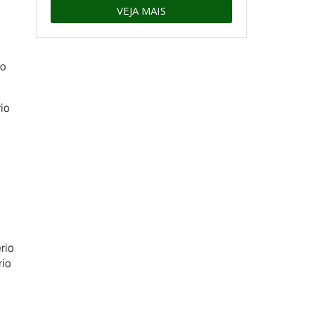
VEJA MAIS
to
io
rio
rio