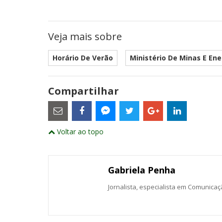
Veja mais sobre
Horário De Verão
Ministério De Minas E Ene
Compartilhar
Estes
são
links
externos
Compartilhe
Compartilhe
Compartilhe
Compartilhe
Compartil
Compartilhe
e
Voltar ao topo
este
este
este
este
este
abrirão
este
numa
post
post
post
post
post
post
nova
com
com
com
com
com
com
janela
Email
Facebook
Twitter
Google+
LinkedIn
Messenger
Gabriela Penha
Jornalista, especialista em Comunica