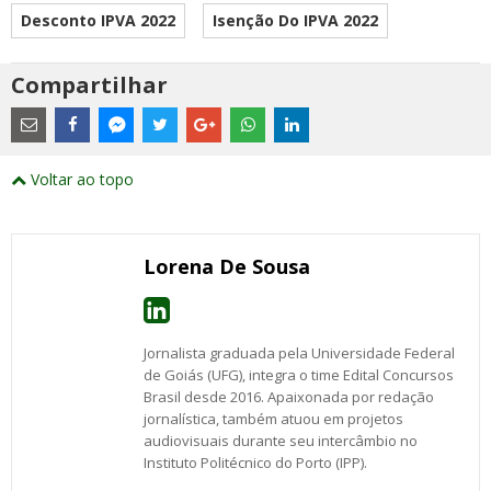
Desconto IPVA 2022
Isenção Do IPVA 2022
Compartilhar
Estes
são
links
externos
Compartilhe
Compartilhe
Compartilhe
Compartilhe
Compartilhe
Compartilhe
Compartilhe
e
este
este
este
este
este
este
este
Voltar ao topo
abrirão
post
post
post
post
post
post
post
numa
com
com
com
com
com
com
com
nova
Email
Facebook
Twitter
Google+
WhatsApp
LinkedIn
Messenger
janela
Lorena De Sousa
Jornalista graduada pela Universidade Federal
de Goiás (UFG), integra o time Edital Concursos
Brasil desde 2016. Apaixonada por redação
jornalística, também atuou em projetos
audiovisuais durante seu intercâmbio no
Instituto Politécnico do Porto (IPP).