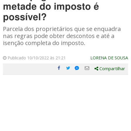
metade do imposto é
possível?
Parcela dos proprietários que se enquadra
nas regras pode obter descontos e até a
isenção completa do imposto.
Publicado 10/10/2022 às 21:21
LORENA DE SOUSA
Compartilhar
Compartilhe
Compartilhe
Compartilhe
Compartilhe
este
este
este
este
post
post
post
post
com
com
com
com
Facebook
Twitter
Email
Messenger