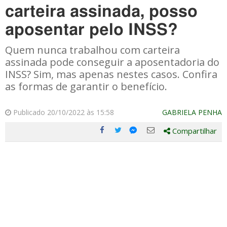
carteira assinada, posso
aposentar pelo INSS?
Quem nunca trabalhou com carteira
assinada pode conseguir a aposentadoria do
INSS? Sim, mas apenas nestes casos. Confira
as formas de garantir o benefício.
Publicado 20/10/2022 às 15:58
GABRIELA PENHA
Compartilhar
Compartilhe
Compartilhe
Compartilhe
Compartilhe
este
este
este
este
post
post
post
post
com
com
com
com
Facebook
Twitter
Email
Messenger