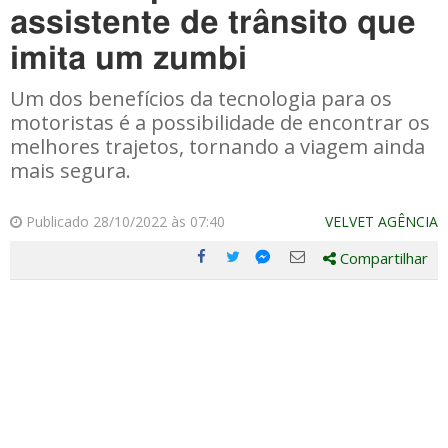
assistente de trânsito que
imita um zumbi
Um dos benefícios da tecnologia para os
motoristas é a possibilidade de encontrar os
melhores trajetos, tornando a viagem ainda
mais segura.
Publicado 28/10/2022 às 07:40
VELVET AGÊNCIA
Compartilhar
Compartilhe
Compartilhe
Compartilhe
Compartilhe
este
este
este
este
post
post
post
post
com
com
com
com
Facebook
Twitter
Email
Messenger