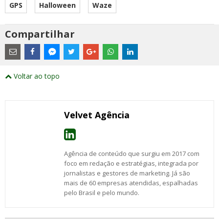
GPS
Halloween
Waze
Compartilhar
Estes
são
links
externos
Compartilhe
Compartilhe
Compartilhe
Compartilhe
Compartilhe
Compartilhe
Compartilhe
e
este
este
este
este
este
este
este
Voltar ao topo
abrirão
post
post
post
post
post
post
post
numa
com
com
com
com
com
com
com
nova
Email
Facebook
Twitter
Google+
WhatsApp
LinkedIn
Messenger
janela
Velvet Agência
Agência de conteúdo que surgiu em 2017 com
foco em redação e estratégias, integrada por
jornalistas e gestores de marketing. Já são
mais de 60 empresas atendidas, espalhadas
pelo Brasil e pelo mundo.