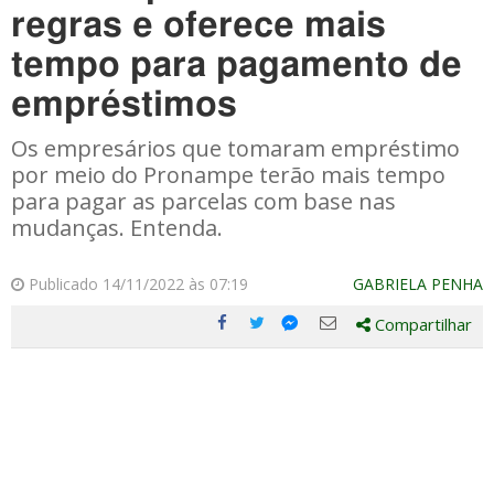
regras e oferece mais
tempo para pagamento de
empréstimos
Os empresários que tomaram empréstimo
por meio do Pronampe terão mais tempo
para pagar as parcelas com base nas
mudanças. Entenda.
Publicado 14/11/2022 às 07:19
GABRIELA PENHA
Compartilhar
Compartilhe
Compartilhe
Compartilhe
Compartilhe
este
este
este
este
post
post
post
post
com
com
com
com
Facebook
Twitter
Email
Messenger