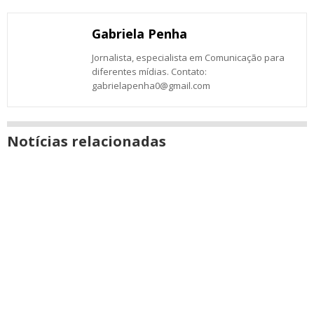
Email
Facebook
Twitter
Google+
WhatsApp
LinkedIn
Messenger
janela
Gabriela Penha
Jornalista, especialista em Comunicação para
diferentes mídias. Contato:
gabrielapenha0@gmail.com
Notícias relacionadas