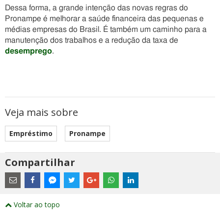
Dessa forma, a grande intenção das novas regras do
Pronampe é melhorar a saúde financeira das pequenas e
médias empresas do Brasil. É também um caminho para a
manutenção dos trabalhos e a redução da taxa de
desemprego
.
Veja mais sobre
Empréstimo
Pronampe
Compartilhar
Estes
são
links
externos
Compartilhe
Compartilhe
Compartilhe
Compartilhe
Compartilhe
Compartilhe
Compartilhe
e
este
este
este
este
este
este
este
Voltar ao topo
abrirão
post
post
post
post
post
post
post
numa
com
com
com
com
com
com
com
nova