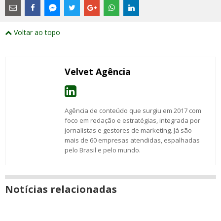
são
links
externos
Compartilhe
Compartilhe
Compartilhe
Compartilhe
Compartilhe
Compartilhe
Compartilhe
e
este
este
este
este
este
este
este
Voltar ao topo
abrirão
post
post
post
post
post
post
post
numa
com
com
com
com
com
com
com
nova
Email
Facebook
Twitter
Google+
WhatsApp
LinkedIn
Messenger
janela
Velvet Agência
Agência de conteúdo que surgiu em 2017 com
foco em redação e estratégias, integrada por
jornalistas e gestores de marketing. Já são
mais de 60 empresas atendidas, espalhadas
pelo Brasil e pelo mundo.
Notícias relacionadas