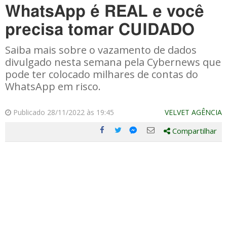
WhatsApp é REAL e você
precisa tomar CUIDADO
Saiba mais sobre o vazamento de dados
divulgado nesta semana pela Cybernews que
pode ter colocado milhares de contas do
WhatsApp em risco.
Publicado 28/11/2022 às 19:45
VELVET AGÊNCIA
Compartilhar
Compartilhe
Compartilhe
Compartilhe
Compartilhe
este
este
este
este
post
post
post
post
com
com
com
com
Facebook
Twitter
Email
Messenger