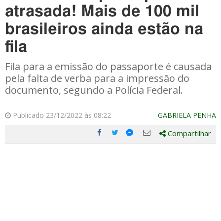
atrasada! Mais de 100 mil
brasileiros ainda estão na
fila
Fila para a emissão do passaporte é causada
pela falta de verba para a impressão do
documento, segundo a Polícia Federal.
Publicado 23/12/2022 às 08:22
GABRIELA PENHA
Compartilhar
Compartilhe
Compartilhe
Compartilhe
Compartilhe
este
este
este
este
post
post
post
post
com
com
com
com
Facebook
Twitter
Email
Messenger