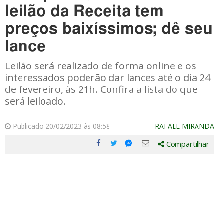
leilão da Receita tem
preços baixíssimos; dê seu
lance
Leilão será realizado de forma online e os
interessados poderão dar lances até o dia 24
de fevereiro, às 21h. Confira a lista do que
será leiloado.
Publicado 20/02/2023 às 08:58
RAFAEL MIRANDA
Compartilhar
Compartilhe
Compartilhe
Compartilhe
Compartilhe
este
este
este
este
post
post
post
post
com
com
com
com
Facebook
Twitter
Email
Messenger