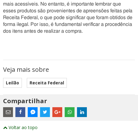
mais acessíveis. No entanto, é importante lembrar que
esses produtos são provenientes de apreensões feitas pela
Receita Federal, o que pode significar que foram obtidos de
forma ilegal. Por isso, é fundamental verificar a procedência
dos itens antes de realizar a compra.
Veja mais sobre
Leilão
Receita Federal
Compartilhar
Estes
são
links
externos
Compartilhe
Compartilhe
Compartilhe
Compartilhe
Compartilhe
Compartilhe
Compartilhe
e
este
este
este
este
este
este
este
Voltar ao topo
abrirão
post
post
post
post
post
post
post
numa
com
com
com
com
com
com
com
nova
Email
Facebook
Twitter
Google+
WhatsApp
LinkedIn