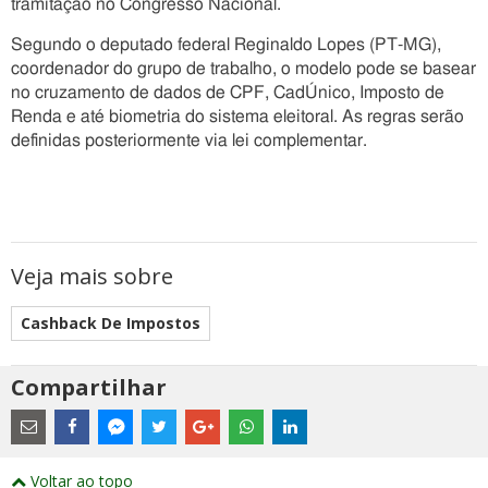
tramitação no Congresso Nacional.
Segundo o deputado federal Reginaldo Lopes (PT-MG),
coordenador do grupo de trabalho, o modelo pode se basear
no cruzamento de dados de CPF, CadÚnico, Imposto de
Renda e até biometria do sistema eleitoral. As regras serão
definidas posteriormente via lei complementar.
Veja mais sobre
Cashback De Impostos
Compartilhar
Estes
são
links
externos
Compartilhe
Compartilhe
Compartilhe
Compartilhe
Compartilhe
Compartilhe
Compartilhe
e
este
este
este
este
este
este
este
Voltar ao topo
abrirão
post
post
post
post
post
post