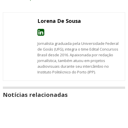
post
numa
com
com
com
com
com
com
com
nova
Email
Facebook
Twitter
Google+
WhatsApp
LinkedIn
Messenger
janela
Lorena De Sousa
Jornalista graduada pela Universidade Federal
de Goiás (UFG), integra o time Edital Concursos
Brasil desde 2016. Apaixonada por redação
jornalística, também atuou em projetos
audiovisuais durante seu intercâmbio no
Instituto Politécnico do Porto (IPP).
Notícias relacionadas