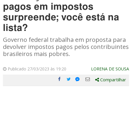
pagos em impostos
surpreende; você está na
lista?
Governo federal trabalha em proposta para
devolver impostos pagos pelos contribuintes
brasileiros mais pobres.
Publicado 27/03/2023 às 19:20
LORENA DE SOUSA
Compartilhar
Compartilhe
Compartilhe
Compartilhe
Compartilhe
este
este
este
este
post
post
post
post
com
com
com
com
Facebook
Twitter
Email
Messenger