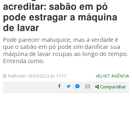
acreditar: sabão em pó
pode estragar a máquina
de lavar
Pode parecer maluquice, mas a verdade é
que o sabão em pó pode sim danificar sua
máquina de lavar roupas ao longo do tempo.
Entenda como.
Publicado 18/03/2023 às 17:17
VELVET AGÊNCIA
Compartilhar
Compartilhe
Compartilhe
Compartilhe
Compartilhe
este
este
este
este
post
post
post
post
com
com
com
com
Facebook
Twitter
Email
Messenger