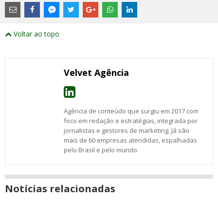
Estes
são
links
externos
Compartilhe
Compartilhe
Compartilhe
Compartilhe
Compartilhe
Compartilhe
Compartilhe
e
este
este
este
este
este
este
este
Voltar ao topo
abrirão
post
post
post
post
post
post
post
numa
com
com
com
com
com
com
com
nova
Email
Facebook
Twitter
Google+
WhatsApp
LinkedIn
Messenger
janela
Velvet Agência
Agência de conteúdo que surgiu em 2017 com
foco em redação e estratégias, integrada por
jornalistas e gestores de marketing. Já são
mais de 60 empresas atendidas, espalhadas
pelo Brasil e pelo mundo.
Notícias relacionadas