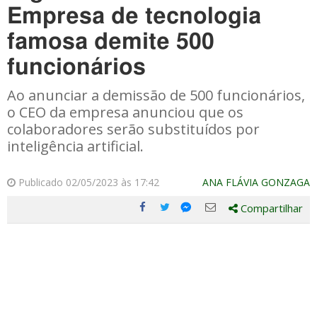
Empresa de tecnologia
famosa demite 500
funcionários
Ao anunciar a demissão de 500 funcionários,
o CEO da empresa anunciou que os
colaboradores serão substituídos por
inteligência artificial.
Publicado 02/05/2023 às 17:42
ANA FLÁVIA GONZAGA
Compartilhar
Compartilhe
Compartilhe
Compartilhe
Compartilhe
este
este
este
este
post
post
post
post
com
com
com
com
Facebook
Twitter
Email
Messenger