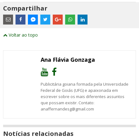
Compartilhar
Estes
são
links
externos
Compartilhe
Compartilhe
Compartilhe
Compartilhe
Compartilhe
Compartilhe
Compartilhe
e
este
este
este
este
este
este
este
Voltar ao topo
abrirão
post
post
post
post
post
post
post
numa
com
com
com
com
com
com
com
nova
Email
Facebook
Twitter
Google+
WhatsApp
LinkedIn
Messenger
janela
Ana Flávia Gonzaga
Publicitária goiana formada pela Universidade
Federal de Goiás (UFG) e apaixonada em
escrever sobre os mais diferentes assuntos
que possam existir. Contato:
anaffernandesg@gmail.com
Notícias relacionadas