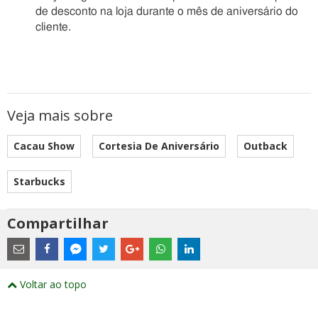
de desconto na loja durante o mês de aniversário do
cliente.
Veja mais sobre
Cacau Show
Cortesia De Aniversário
Outback
Starbucks
Compartilhar
Estes
são
links
externos
Compartilhe
Compartilhe
Compartilhe
Compartilhe
Compartilhe
Compartilhe
Compartilhe
e
este
este
este
este
este
este
este
Voltar ao topo
abrirão
post
post
post
post
post
post
post
numa
com
com
com
com
com
com
com
nova
Email
Facebook
Twitter
Google+
WhatsApp
LinkedIn
Messenger
janela