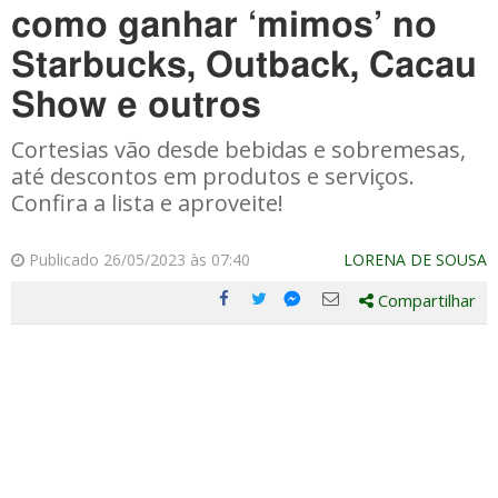
como ganhar ‘mimos’ no
Starbucks, Outback, Cacau
Show e outros
Cortesias vão desde bebidas e sobremesas,
até descontos em produtos e serviços.
Confira a lista e aproveite!
Publicado 26/05/2023 às 07:40
LORENA DE SOUSA
Compartilhar
Compartilhe
Compartilhe
Compartilhe
Compartilhe
este
este
este
este
post
post
post
post
com
com
com
com
Facebook
Twitter
Email
Messenger