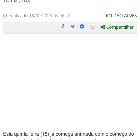
Publicado 18/05/2023 às 06:55
ROLDÃO ALVES
Compartilhar
Compartilhe
Compartilhe
Compartilhe
Compartilhe
este
este
este
este
post
post
post
post
com
com
com
com
Facebook
Twitter
Email
Messenger
Esta quinta-feira (18) já começa animada com o começo do