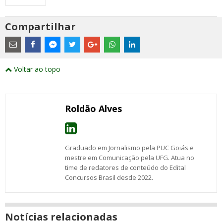
Compartilhar
Estes
são
links
externos
Compartilhe
Compartilhe
Compartilhe
Compartilhe
Compartilhe
Compartilhe
Compartilhe
e
este
este
este
este
este
este
este
Voltar ao topo
abrirão
post
post
post
post
post
post
post
numa
com
com
com
com
com
com
com
nova
Email
Facebook
Twitter
Google+
WhatsApp
LinkedIn
Messenger
janela
Roldão Alves
Graduado em Jornalismo pela PUC Goiás e
mestre em Comunicação pela UFG. Atua no
time de redatores de conteúdo do Edital
Concursos Brasil desde 2022.
Notícias relacionadas