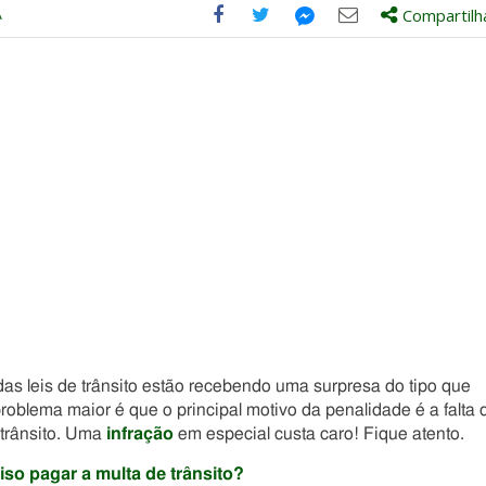
A
Compartilh
Compartilhe
Compartilhe
Compartilhe
Compartilhe
este
este
este
este
post
post
post
post
com
com
com
com
Facebook
Twitter
Email
Messenger
as leis de trânsito estão recebendo uma surpresa do tipo que
roblema maior é que o principal motivo da penalidade é a falta 
trânsito. Uma
infração
em especial custa caro! Fique atento.
iso pagar a multa de trânsito?