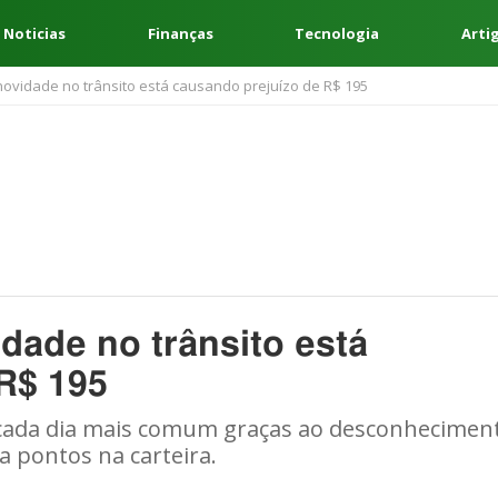
 Noticias
Finanças
Tecnologia
Arti
novidade no trânsito está causando prejuízo de R$ 195
dade no trânsito está
R$ 195
o cada dia mais comum graças ao desconhecimen
a pontos na carteira.