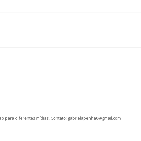
he
ção para diferentes mídias. Contato: gabrielapenha0@gmail.com