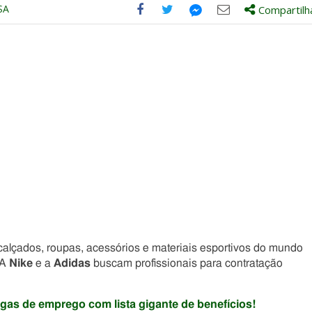
SA
Compartilh
Compartilhe
Compartilhe
Compartilhe
Compartilhe
este
este
este
este
post
post
post
post
com
com
com
com
Facebook
Twitter
Email
Messenger
alçados, roupas, acessórios e materiais esportivos do mundo
 A
Nike
e a
Adidas
buscam profissionais para contratação
gas de emprego com lista gigante de benefícios!