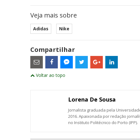
Veja mais sobre
Adidas
Nike
Compartilhar
Estes
são
links
externos
Compartilhe
Compartilhe
Compartilhe
Compartilhe
Compartil
Compartilhe
e
Voltar ao topo
este
este
este
este
este
abrirão
este
numa
post
post
post
post
post
post
nova
com
com
com
com
com
com
janela
Email
Facebook
Twitter
Google+
LinkedIn
Messenger
Lorena De Sousa
Jornalista graduada pela Universidade
2016. Apaixonada por redação jornalí
no Instituto Politécnico do Porto (IPP).