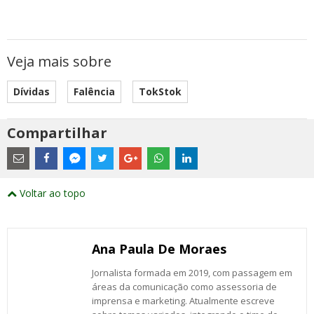
Veja mais sobre
Dívidas
Falência
TokStok
Compartilhar
Estes
são
links
externos
Compartilhe
Compartilhe
Compartilhe
Compartilhe
Compartilhe
Compartilhe
Compartilhe
e
este
este
este
este
este
este
este
Voltar ao topo
abrirão
post
post
post
post
post
post
post
numa
com
com
com
com
com
com
com
nova
Email
Facebook
Twitter
Google+
WhatsApp
LinkedIn
Messenger
janela
Ana Paula De Moraes
Jornalista formada em 2019, com passagem em
áreas da comunicação como assessoria de
imprensa e marketing. Atualmente escreve