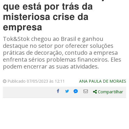
que está por trás da
misteriosa crise da
empresa
Tok&Stok chegou ao Brasil e ganhou
destaque no setor por oferecer soluções
práticas de decoração, contudo a empresa
enfrenta sérios problemas financeiros. Eles
podem encerrar as suas atividades.
Publicado 07/05/2023 às 12:11
ANA PAULA DE MORAES
Compartilhar
Compartilhe
Compartilhe
Compartilhe
Compartilhe
este
este
este
este
post
post
post
post
com
com
com
com
Facebook
Twitter
Email
Messenger