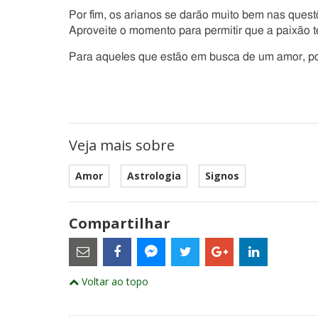
Por fim, os arianos se darão muito bem nas ques
Aproveite o momento para permitir que a paixão t
Para aqueles que estão em busca de um amor, pod
Veja mais sobre
Amor
Astrologia
Signos
Compartilhar
Estes
são
links
externos
Compartilhe
Compartilhe
Compartilhe
Compartilhe
Compartil
Compartilhe
e
Voltar ao topo
este
este
este
este
este
abrirão
este
numa
post
post
post
post
post
post
nova
com
com
com
com
com
com
janela