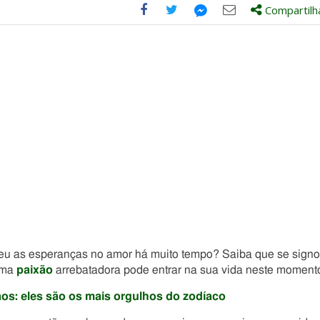
Compartilh
Compartilhe
Compartilhe
Compartilhe
Compartilhe
este
este
este
este
post
post
post
post
com
com
com
com
Facebook
Twitter
Email
Messenger
eu as esperanças no amor há muito tempo? Saiba que se signo
 Uma
paixão
arrebatadora pode entrar na sua vida neste moment
os: eles são os mais orgulhos do zodíaco