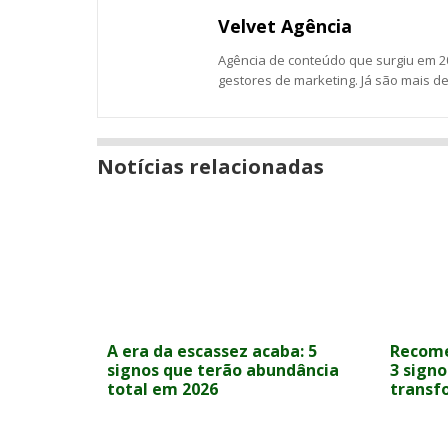
Email
Facebook
Twitter
Google+
LinkedIn
Messenger
Velvet Agência
Agência de conteúdo que surgiu em 20
gestores de marketing. Já são mais d
Notícias relacionadas
A era da escassez acaba: 5
Recome
signos que terão abundância
3 sign
total em 2026
transf