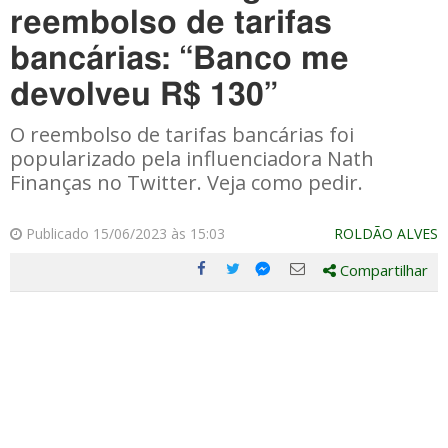
reembolso de tarifas
bancárias: “Banco me
devolveu R$ 130”
O reembolso de tarifas bancárias foi
popularizado pela influenciadora Nath
Finanças no Twitter. Veja como pedir.
Publicado 15/06/2023 às 15:03
ROLDÃO ALVES
Compartilhar
Compartilhe
Compartilhe
Compartilhe
Compartilhe
este
este
este
este
post
post
post
post
com
com
com
com
Facebook
Twitter
Email
Messenger