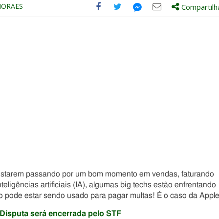
MORAES
Compartilh
Compartilhe
Compartilhe
Compartilhe
Compartilhe
este
este
este
este
post
post
post
post
com
com
com
com
Facebook
Twitter
Email
Messenger
starem passando por um bom momento em vendas, faturando
teligências artificiais (IA), algumas big techs estão enfrentando
o pode estar sendo usado para pagar multas! É o caso da Apple
Disputa será encerrada pelo STF