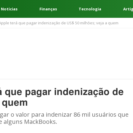
 Noticias
Finanças
Tecnologia
Arti
pple terá que pagar indenização de US$ 50 milhões; veja a quem
 que pagar indenização de
a quem
gar o valor para indenizar 86 mil usuários que
de alguns MackBooks.