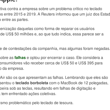
iva contra a empresa sobre um problema crítico no teclado
s entre 2015 e 2019. A Reuters informou que um juiz dos Esta
entre as partes.
denização daquelas como forma de reparar os usuários
 de US$ 50 milhões e, ao que tudo indica, essa parece ser a
rie de contestações da companhia, mas algumas foram negadas
 sobre as
falhas
e optou por encerrar o caso. Ele considera a
il consumidores vão receber cerca de US$ 50 e US$ 395 para
ro da empresa.
r são os que apresentam as falhas. Lembrando que eles são
esentou o
teclado borboleta
com o MacBook de 12 polegadas,
ira sob as teclas, resultando em falhas de digitação e
 tem enfrentado ações coletivas.
smo problemático pelo teclado de tesoura.