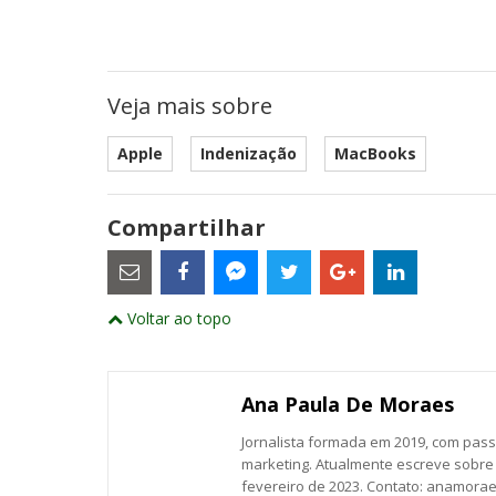
Veja mais sobre
Apple
Indenização
MacBooks
Compartilhar
Estes
são
links
externos
Compartilhe
Compartilhe
Compartilhe
Compartilhe
Compartil
Compartilhe
e
Voltar ao topo
este
este
este
este
este
abrirão
este
numa
post
post
post
post
post
post
nova
com
com
com
com
com
com
janela
Email
Facebook
Twitter
Google+
LinkedIn
Messenger
Ana Paula De Moraes
Jornalista formada em 2019, com pa
marketing. Atualmente escreve sobre 
fevereiro de 2023. Contato: anamora