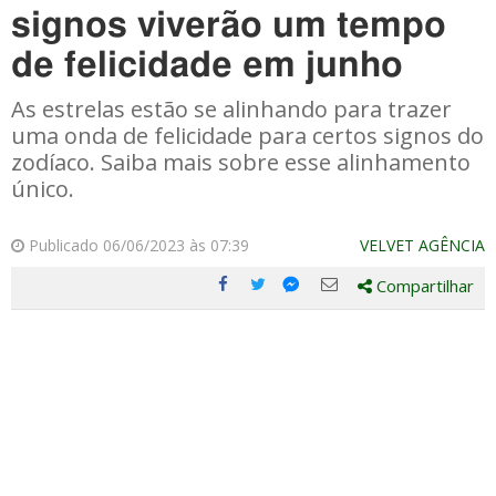
signos viverão um tempo
de felicidade em junho
As estrelas estão se alinhando para trazer
uma onda de felicidade para certos signos do
zodíaco. Saiba mais sobre esse alinhamento
único.
Publicado 06/06/2023 às 07:39
VELVET AGÊNCIA
Compartilhar
Compartilhe
Compartilhe
Compartilhe
Compartilhe
este
este
este
este
post
post
post
post
com
com
com
com
Facebook
Twitter
Email
Messenger