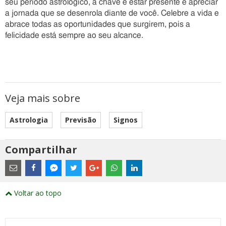
seu período astrológico, a chave é estar presente e apreciar
a jornada que se desenrola diante de você. Celebre a vida e
abrace todas as oportunidades que surgirem, pois a
felicidade está sempre ao seu alcance.
Veja mais sobre
Astrologia
Previsão
Signos
Compartilhar
Estes
são
links
externos
Compartilhe
Compartilhe
Compartilhe
Compartilhe
Compartilhe
Compartilhe
Compartilhe
e
este
este
este
este
este
este
este
Voltar ao topo
abrirão
post
post
post
post
post
post
post
numa
com
com
com
com
com
com
com
nova
Email
Facebook
Twitter
Google+
WhatsApp
LinkedIn
Messenger
janela