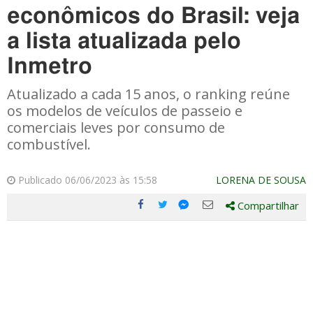
econômicos do Brasil: veja
a lista atualizada pelo
Inmetro
Atualizado a cada 15 anos, o ranking reúne
os modelos de veículos de passeio e
comerciais leves por consumo de
combustível.
Publicado 06/06/2023 às 15:58
LORENA DE SOUSA
Compartilhar
Compartilhe
Compartilhe
Compartilhe
Compartilhe
este
este
este
este
post
post
post
post
com
com
com
com
Facebook
Twitter
Email
Messenger