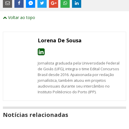
são
links
externos
Compartilhe
Compartilhe
Compartilhe
Compartilhe
Compartilhe
Compartilhe
Compartilhe
e
este
este
este
este
este
este
este
Voltar ao topo
abrirão
post
post
post
post
post
post
post
numa
com
com
com
com
com
com
com
nova
Email
Facebook
Twitter
Google+
WhatsApp
LinkedIn
Messenger
janela
Lorena De Sousa
Jornalista graduada pela Universidade Federal
de Goiás (UFG), integra o time Edital Concursos
Brasil desde 2016. Apaixonada por redação
jornalística, também atuou em projetos
audiovisuais durante seu intercâmbio no
Instituto Politécnico do Porto (IPP).
Notícias relacionadas