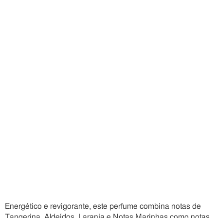
Energético e revigorante, este perfume combina notas de
Tangerina, Aldeídos, Laranja e Notas Marinhas como notas