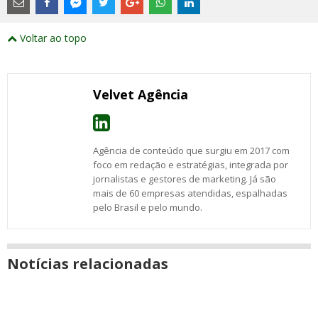
links
externos
Compartilhe
Compartilhe
Compartilhe
Compartilhe
Compartilhe
Compartilhe
Compartilhe
e
este
este
este
este
este
este
este
Voltar ao topo
abrirão
post
post
post
post
post
post
post
numa
com
com
com
com
com
com
com
nova
Email
Facebook
Twitter
Google+
WhatsApp
LinkedIn
Messenger
janela
Velvet Agência
Agência de conteúdo que surgiu em 2017 com
foco em redação e estratégias, integrada por
jornalistas e gestores de marketing. Já são
mais de 60 empresas atendidas, espalhadas
pelo Brasil e pelo mundo.
Notícias relacionadas