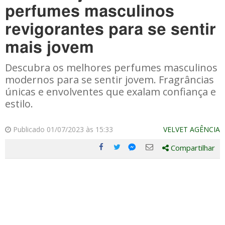
perfumes masculinos
revigorantes para se sentir
mais jovem
Descubra os melhores perfumes masculinos
modernos para se sentir jovem. Fragrâncias
únicas e envolventes que exalam confiança e
estilo.
Publicado 01/07/2023 às 15:33
VELVET AGÊNCIA
Compartilhar
Compartilhe
Compartilhe
Compartilhe
Compartilhe
este
este
este
este
post
post
post
post
com
com
com
com
Facebook
Twitter
Email
Messenger