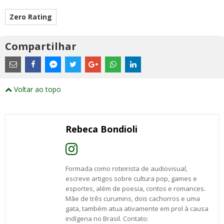
Zero Rating
Compartilhar
Estes
são
links
externos
Compartilhe
Compartilhe
Compartilhe
Compartilhe
Compartilhe
Compartilhe
Compartilhe
e
este
este
este
este
este
este
este
Voltar ao topo
abrirão
post
post
post
post
post
post
post
numa
com
com
com
com
com
com
com
nova
Email
Facebook
Twitter
Google+
WhatsApp
LinkedIn
Messenger
janela
Rebeca Bondioli
Formada como roteirista de audiovisual,
escreve artigos sobre cultura pop, games e
esportes, além de poesia, contos e romances.
Mãe de três curumins, dois cachorros e uma
gata, também atua ativamente em prol à causa
indígena no Brasil. Contato: