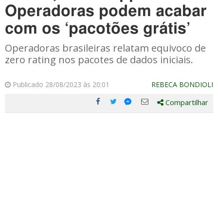
Operadoras podem acabar
com os ‘pacotões grátis’
Operadoras brasileiras relatam equivoco de
zero rating nos pacotes de dados iniciais.
Publicado 28/08/2023 às 20:01
REBECA BONDIOLI
Compartilhar
Compartilhe
Compartilhe
Compartilhe
Compartilhe
este
este
este
este
post
post
post
post
com
com
com
com
Facebook
Twitter
Email
Messenger