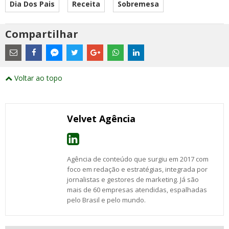
Dia Dos Pais
Receita
Sobremesa
Compartilhar
Estes
são
links
externos
Compartilhe
Compartilhe
Compartilhe
Compartilhe
Compartilhe
Compartilhe
Compartilhe
e
este
este
este
este
este
este
este
Voltar ao topo
abrirão
post
post
post
post
post
post
post
numa
com
com
com
com
com
com
com
nova
Email
Facebook
Twitter
Google+
WhatsApp
LinkedIn
Messenger
janela
Velvet Agência
Agência de conteúdo que surgiu em 2017 com
foco em redação e estratégias, integrada por
jornalistas e gestores de marketing. Já são
mais de 60 empresas atendidas, espalhadas
pelo Brasil e pelo mundo.