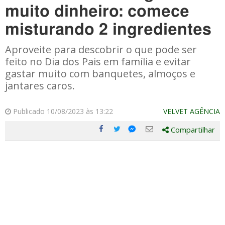
muito dinheiro: comece
misturando 2 ingredientes
Aproveite para descobrir o que pode ser
feito no Dia dos Pais em família e evitar
gastar muito com banquetes, almoços e
jantares caros.
Publicado 10/08/2023 às 13:22
VELVET AGÊNCIA
Compartilhar
Compartilhe
Compartilhe
Compartilhe
Compartilhe
este
este
este
este
post
post
post
post
com
com
com
com
Facebook
Twitter
Email
Messenger