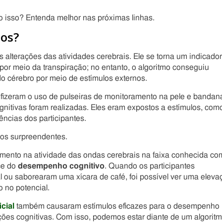
o isso? Entenda melhor nas próximas linhas.
dos?
s alterações das atividades cerebrais. Ele se torna um indicador
por meio da transpiração; no entanto, o algoritmo conseguiu
o cérebro por meio de estímulos externos.
e fizeram o uso de pulseiras de monitoramento na pele e bandan
ognitivas foram realizadas. Eles eram expostos a estímulos, com
ências dos participantes.
dos surpreendentes.
mento na atividade das ondas cerebrais na faixa conhecida co
ce do
desempenho cognitivo
. Quando os participantes
ou saborearam uma xícara de café, foi possível ver uma eleva
 no potencial.
icial
também causaram estímulos eficazes para o desempenho
ções cognitivas. Com isso, podemos estar diante de um algorit