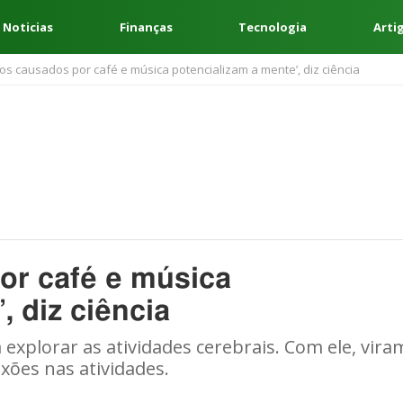
 Noticias
Finanças
Tecnologia
Arti
los causados por café e música potencializam a mente’, diz ciência
or café e música
, diz ciência
explorar as atividades cerebrais. Com ele, vira
xões nas atividades.