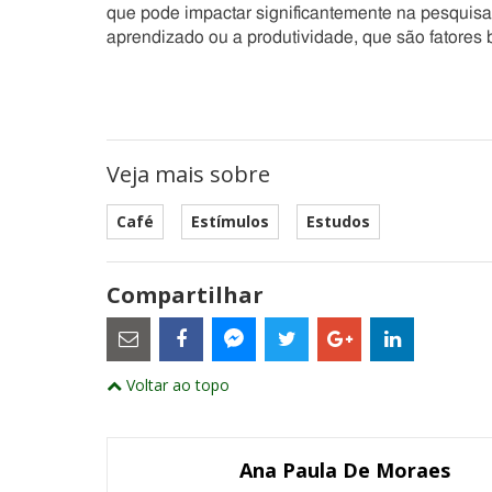
que pode impactar significantemente na pesquisa
aprendizado ou a produtividade, que são fatores 
Veja mais sobre
Café
Estímulos
Estudos
Compartilhar
Estes
são
links
externos
Compartilhe
Compartilhe
Compartilhe
Compartilhe
Compartil
Compartilhe
e
Voltar ao topo
este
este
este
este
este
abrirão
este
numa
post
post
post
post
post
post
nova
com
com
com
com
com
com
janela
Email
Facebook
Twitter
Google+
LinkedIn
Messenger
Ana Paula De Moraes