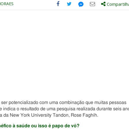
MORAES
Compartilh
Compartilhe
Compartilhe
Compartilhe
Compartilhe
este
este
este
este
post
post
post
post
com
com
com
com
Facebook
Twitter
Email
Messenger
 ser potencializado com uma combinação que muitas pessoas
 indica o resultado de uma pesquisa realizada durante seis an
ca da New York University Tandon, Rose Faghih.
enéfico à saúde ou isso é papo de vó?