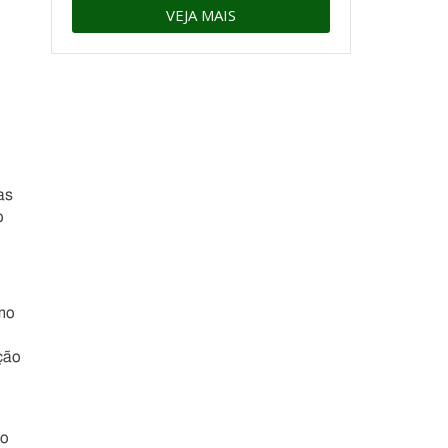
VEJA MAIS
as
o
mo
ção
mo