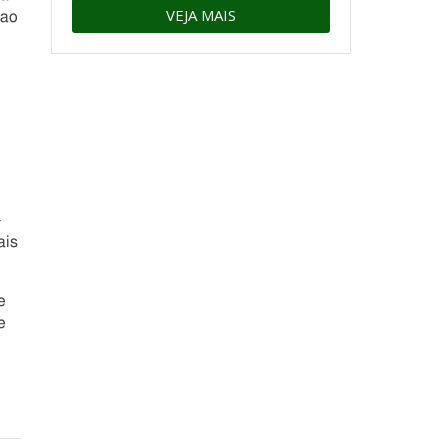
VEJA MAIS
 ao
-
ais
e
e