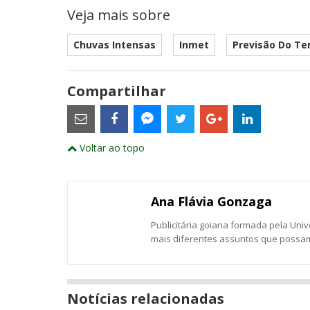
Veja mais sobre
Chuvas Intensas
Inmet
Previsão Do T
Compartilhar
Estes
são
links
externos
Compartilhe
Compartilhe
Compartilhe
Compartilhe
Compartil
Compartilhe
e
Voltar ao topo
este
este
este
este
este
abrirão
este
numa
post
post
post
post
post
post
nova
com
com
com
com
com
com
janela
Email
Facebook
Twitter
Google+
LinkedIn
Messenger
Ana Flávia Gonzaga
Publicitária goiana formada pela Uni
mais diferentes assuntos que possam
Notícias relacionadas