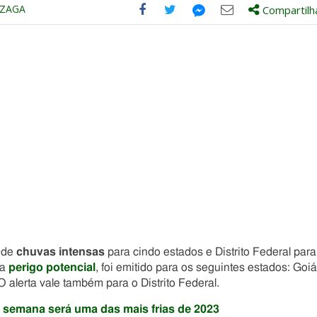
NZAGA
Compartilh
Compartilhe
Compartilhe
Compartilhe
Compartilhe
este
este
este
este
post
post
post
post
com
com
com
com
Facebook
Twitter
Email
Messenger
a de
chuvas intensas
para cindo estados e Distrito Federal para
ca
perigo potencial
, foi emitido para os seguintes estados: Goiá
O alerta vale também para o Distrito Federal.
 semana será uma das mais frias de 2023