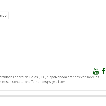
empo
he
versidade Federal de Goiás (UFG) e apaixonada em escrever sobre os
 existir. Contato: anaffernandesg@gmail.com