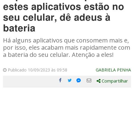
estes aplicativos estão no
seu celular, dê adeus à
bateria
Há alguns aplicativos que consomem mais e,
por isso, eles acabam mais rapidamente com
a bateria do seu celular. Atenção a eles!
Publicado 10/09/2023 às 09:58
GABRIELA PENHA
Compartilhar
Compartilhe
Compartilhe
Compartilhe
Compartilhe
este
este
este
este
post
post
post
post
com
com
com
com
Facebook
Twitter
Email
Messenger