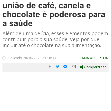
união de café, canela e
chocolate é poderosa para
a saúde
Além de uma delícia, esses elementos podem
contribuir para a sua saúde. Veja por que
incluir até o chocolate na sua alimentação.
Publicado 28/10/2023 às 18:33
ANA ALBERTON
Compartilhar
Compartilhe
Compartilhe
Compartilhe
Compartilhe
este
este
este
este
post
post
post
post
com
com
com
com
Facebook
Twitter
Email
Messenger