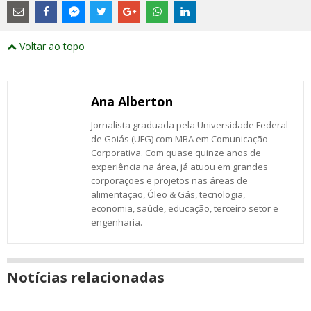
são
links
externos
Compartilhe
Compartilhe
Compartilhe
Compartilhe
Compartilhe
Compartilhe
Compartilhe
e
este
este
este
este
este
este
este
Voltar ao topo
abrirão
post
post
post
post
post
post
post
numa
com
com
com
com
com
com
com
nova
Email
Facebook
Twitter
Google+
WhatsApp
LinkedIn
Messenger
janela
Ana Alberton
Jornalista graduada pela Universidade Federal
de Goiás (UFG) com MBA em Comunicação
Corporativa. Com quase quinze anos de
experiência na área, já atuou em grandes
corporações e projetos nas áreas de
alimentação, Óleo & Gás, tecnologia,
economia, saúde, educação, terceiro setor e
engenharia.
Notícias relacionadas