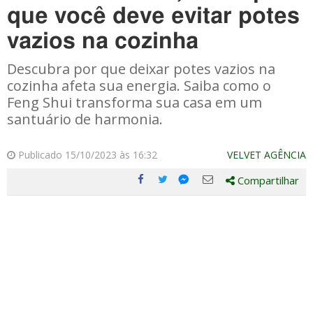
que você deve evitar potes
vazios na cozinha
Descubra por que deixar potes vazios na
cozinha afeta sua energia. Saiba como o
Feng Shui transforma sua casa em um
santuário de harmonia.
Publicado 15/10/2023 às 16:32
VELVET AGÊNCIA
Compartilhar
Compartilhe
Compartilhe
Compartilhe
Compartilhe
este
este
este
este
post
post
post
post
com
com
com
com
Facebook
Twitter
Email
Messenger