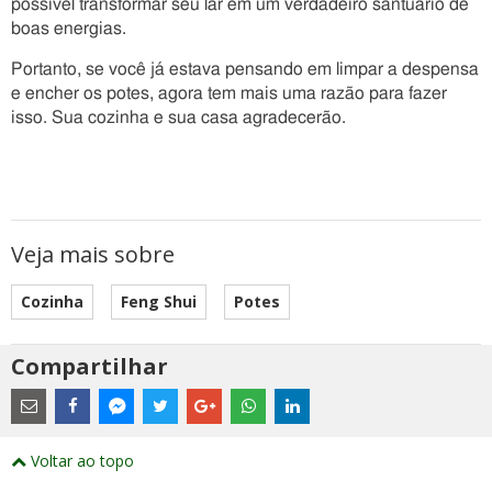
possível transformar seu lar em um verdadeiro santuário de
boas energias.
Portanto, se você já estava pensando em limpar a despensa
e encher os potes, agora tem mais uma razão para fazer
isso. Sua cozinha e sua casa agradecerão.
Veja mais sobre
Cozinha
Feng Shui
Potes
Compartilhar
Estes
são
links
externos
Compartilhe
Compartilhe
Compartilhe
Compartilhe
Compartilhe
Compartilhe
Compartilhe
e
este
este
este
este
este
este
este
Voltar ao topo
abrirão
post
post
post
post
post
post
post
numa
com
com
com
com
com
com
com