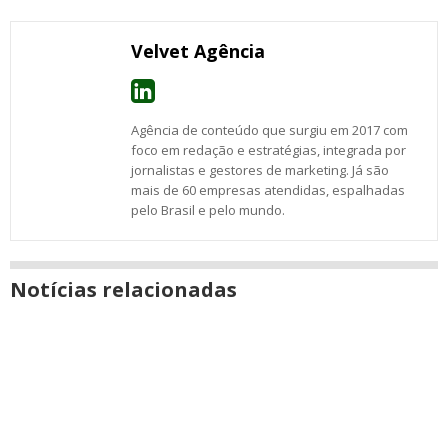
nova
Email
Facebook
Twitter
Google+
WhatsApp
LinkedIn
Messenger
janela
Velvet Agência
Agência de conteúdo que surgiu em 2017 com
foco em redação e estratégias, integrada por
jornalistas e gestores de marketing. Já são
mais de 60 empresas atendidas, espalhadas
pelo Brasil e pelo mundo.
Notícias relacionadas