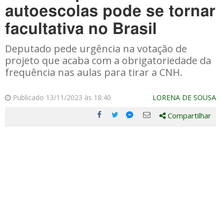
autoescolas pode se tornar
facultativa no Brasil
Deputado pede urgência na votação de
projeto que acaba com a obrigatoriedade da
frequência nas aulas para tirar a CNH.
Publicado 13/11/2023 às 18:40
LORENA DE SOUSA
Compartilhar
Compartilhe
Compartilhe
Compartilhe
Compartilhe
este
este
este
este
post
post
post
post
com
com
com
com
Facebook
Twitter
Email
Messenger