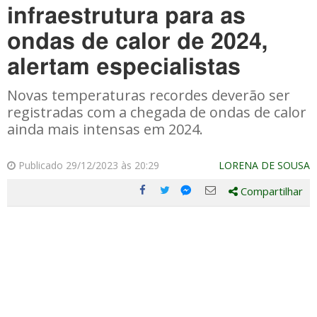
infraestrutura para as
ondas de calor de 2024,
alertam especialistas
Novas temperaturas recordes deverão ser
registradas com a chegada de ondas de calor
ainda mais intensas em 2024.
Publicado 29/12/2023 às 20:29
LORENA DE SOUSA
Compartilhar
Compartilhe
Compartilhe
Compartilhe
Compartilhe
este
este
este
este
post
post
post
post
com
com
com
com
Facebook
Twitter
Email
Messenger