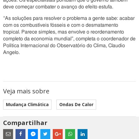
ações. Os especialistas pontuam que o governo também
deve começar combater o avanço do efeito estufa.
“As soluções para resolver o problema a gente sabe: acabar
com os combustíveis fósseis e com o desmatamento
tropical. Parece simples, mas envolve o reordenamento
completo da economia mundial”, completa o coordenador de
Política Internacional do Observatório do Clima, Claudio
Angelo.
Veja mais sobre
Mudança Climática
Ondas De Calor
Compartilhar
Estes
são
links