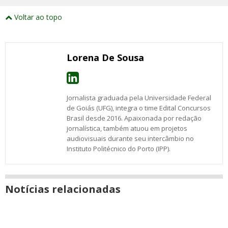
externos
Compartilhe
Compartilhe
Compartilhe
Compartilhe
Compartilhe
Compartilhe
Compartilhe
e
este
este
este
este
este
este
este
Voltar ao topo
abrirão
post
post
post
post
post
post
post
numa
com
com
com
com
com
com
com
nova
Email
Facebook
Twitter
Google+
WhatsApp
LinkedIn
Messenger
janela
Lorena De Sousa
Jornalista graduada pela Universidade Federal
de Goiás (UFG), integra o time Edital Concursos
Brasil desde 2016. Apaixonada por redação
jornalística, também atuou em projetos
audiovisuais durante seu intercâmbio no
Instituto Politécnico do Porto (IPP).
Notícias relacionadas