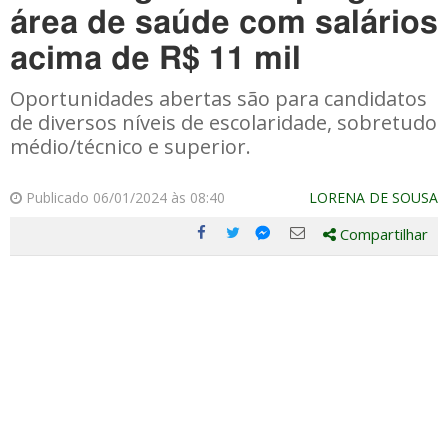
área de saúde com salários
acima de R$ 11 mil
Oportunidades abertas são para candidatos
de diversos níveis de escolaridade, sobretudo
médio/técnico e superior.
Publicado 06/01/2024 às 08:40
LORENA DE SOUSA
Compartilhar
Compartilhe
Compartilhe
Compartilhe
Compartilhe
este
este
este
este
post
post
post
post
com
com
com
com
Facebook
Twitter
Email
Messenger