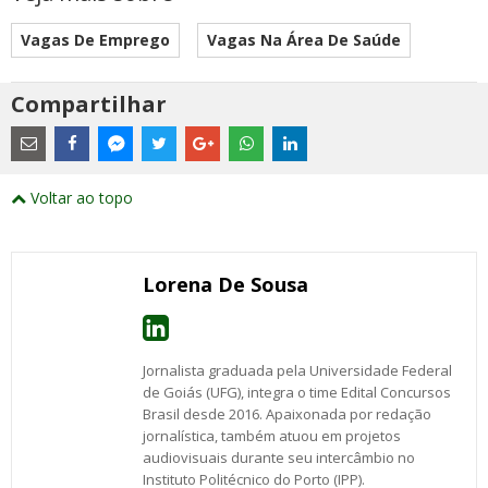
Vagas De Emprego
Vagas Na Área De Saúde
Compartilhar
Estes
são
links
externos
Compartilhe
Compartilhe
Compartilhe
Compartilhe
Compartilhe
Compartilhe
Compartilhe
e
este
este
este
este
este
este
este
Voltar ao topo
abrirão
post
post
post
post
post
post
post
numa
com
com
com
com
com
com
com
nova
Email
Facebook
Twitter
Google+
WhatsApp
LinkedIn
Messenger
janela
Lorena De Sousa
Jornalista graduada pela Universidade Federal
de Goiás (UFG), integra o time Edital Concursos
Brasil desde 2016. Apaixonada por redação
jornalística, também atuou em projetos
audiovisuais durante seu intercâmbio no
Instituto Politécnico do Porto (IPP).