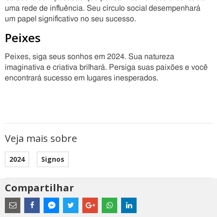
uma rede de influência. Seu círculo social desempenhará
um papel significativo no seu sucesso.
Peixes
Peixes, siga seus sonhos em 2024. Sua natureza
imaginativa e criativa brilhará. Persiga suas paixões e você
encontrará sucesso em lugares inesperados.
Veja mais sobre
2024
Signos
Compartilhar
Estes
são
links
externos
Compartilhe
Compartilhe
Compartilhe
Compartilhe
Compartilhe
Compartilhe