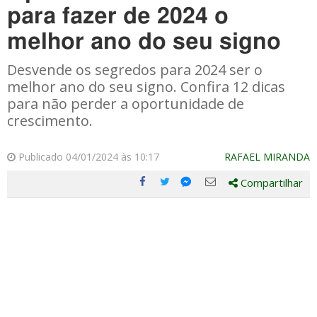
para fazer de 2024 o
melhor ano do seu signo
Desvende os segredos para 2024 ser o
melhor ano do seu signo. Confira 12 dicas
para não perder a oportunidade de
crescimento.
Publicado 04/01/2024 às 10:17
RAFAEL MIRANDA
Compartilhar
Compartilhe
Compartilhe
Compartilhe
Compartilhe
este
este
este
este
post
post
post
post
com
com
com
com
Facebook
Twitter
Email
Messenger