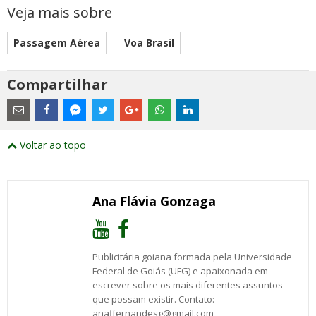
Veja mais sobre
Passagem Aérea
Voa Brasil
Compartilhar
Estes
são
links
externos
Compartilhe
Compartilhe
Compartilhe
Compartilhe
Compartilhe
Compartilhe
Compartilhe
e
este
este
este
este
este
este
este
Voltar ao topo
abrirão
post
post
post
post
post
post
post
numa
com
com
com
com
com
com
com
nova
Email
Facebook
Twitter
Google+
WhatsApp
LinkedIn
Messenger
janela
Ana Flávia Gonzaga
Publicitária goiana formada pela Universidade
Federal de Goiás (UFG) e apaixonada em
escrever sobre os mais diferentes assuntos
que possam existir. Contato:
anaffernandesg@gmail.com