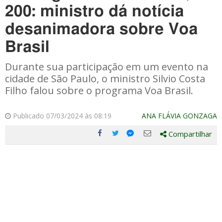
200: ministro dá notícia
desanimadora sobre Voa
Brasil
Durante sua participação em um evento na
cidade de São Paulo, o ministro Silvio Costa
Filho falou sobre o programa Voa Brasil.
Publicado 07/03/2024 às 08:19
ANA FLÁVIA GONZAGA
Compartilhar
Compartilhe
Compartilhe
Compartilhe
Compartilhe
este
este
este
este
post
post
post
post
com
com
com
com
Facebook
Twitter
Email
Messenger