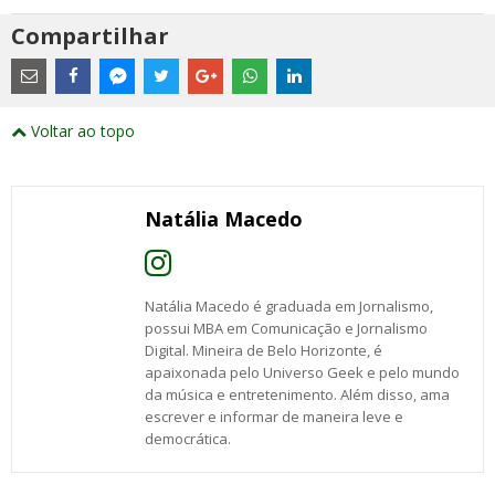
Compartilhar
Estes
são
links
externos
Compartilhe
Compartilhe
Compartilhe
Compartilhe
Compartilhe
Compartilhe
Compartilhe
e
este
este
este
este
este
este
este
Voltar ao topo
abrirão
post
post
post
post
post
post
post
numa
com
com
com
com
com
com
com
nova
Email
Facebook
Twitter
Google+
WhatsApp
LinkedIn
Messenger
janela
Natália Macedo
Natália Macedo é graduada em Jornalismo,
possui MBA em Comunicação e Jornalismo
Digital. Mineira de Belo Horizonte, é
apaixonada pelo Universo Geek e pelo mundo
da música e entretenimento. Além disso, ama
escrever e informar de maneira leve e
democrática.