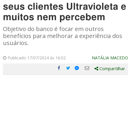
seus clientes Ultravioleta e
muitos nem percebem
Objetivo do banco é focar em outros
benefícios para melhorar a experiência dos
usuários.
Publicado 17/07/2024 às 16:02
NATÁLIA MACEDO
Compartilhar
Compartilhe
Compartilhe
Compartilhe
Compartilhe
este
este
este
este
post
post
post
post
com
com
com
com
Facebook
Twitter
Email
Messenger