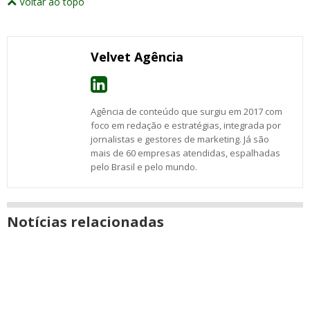
Voltar ao topo
abrirão
post
post
post
post
post
post
post
numa
com
com
com
com
com
com
com
nova
Email
Facebook
Twitter
Google+
WhatsApp
LinkedIn
Messenger
janela
Velvet Agência
Agência de conteúdo que surgiu em 2017 com
foco em redação e estratégias, integrada por
jornalistas e gestores de marketing. Já são
mais de 60 empresas atendidas, espalhadas
pelo Brasil e pelo mundo.
Notícias relacionadas