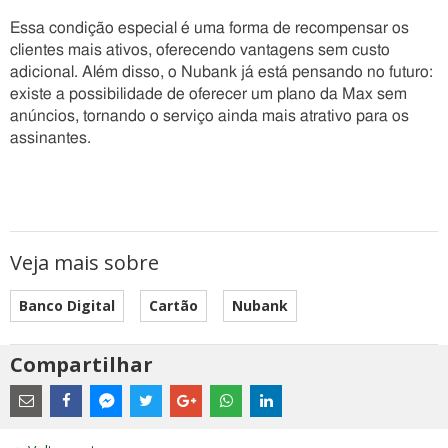
Essa condição especial é uma forma de recompensar os
clientes mais ativos, oferecendo vantagens sem custo
adicional. Além disso, o Nubank já está pensando no futuro:
existe a possibilidade de oferecer um plano da Max sem
anúncios, tornando o serviço ainda mais atrativo para os
assinantes.
Veja mais sobre
Banco Digital
Cartão
Nubank
Compartilhar
Estes
são
links
externos
Compartilhe
Compartilhe
Compartilhe
Compartilhe
Compartilhe
Compartilhe
Compartilhe
e
este
este
este
este
este
este
este