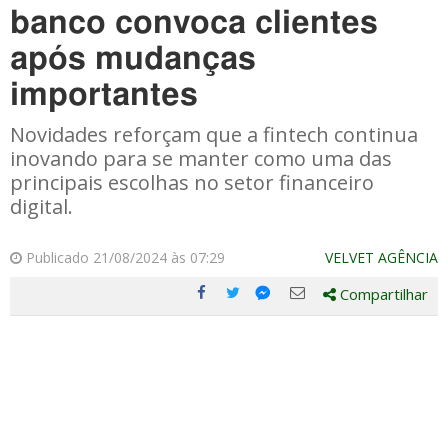
banco convoca clientes
após mudanças
importantes
Novidades reforçam que a fintech continua
inovando para se manter como uma das
principais escolhas no setor financeiro
digital.
Publicado 21/08/2024 às 07:29
VELVET AGÊNCIA
Compartilhar
Compartilhe
Compartilhe
Compartilhe
Compartilhe
este
este
este
este
post
post
post
post
com
com
com
com
Facebook
Twitter
Email
Messenger