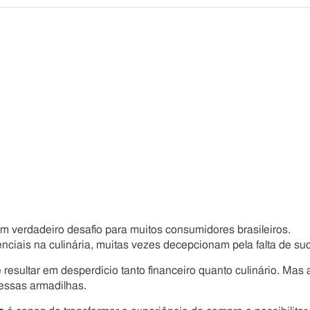
Compartilhe
Compartilhe
Compartilhe
Compartilhe
este
este
este
este
post
post
post
post
com
com
com
com
Facebook
Twitter
Email
Messenger
m verdadeiro desafio para muitos consumidores brasileiros.
nciais na culinária, muitas vezes decepcionam pela falta de su
 resultar em desperdício tanto financeiro quanto culinário. Mas 
 essas armadilhas.