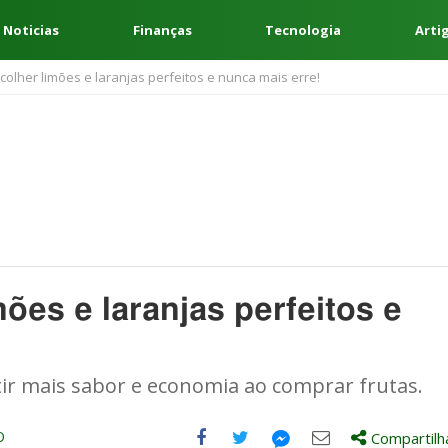
 Noticias
Finanças
Tecnologia
Arti
olher limões e laranjas perfeitos e nunca mais erre!
ões e laranjas perfeitos e
tir mais sabor e economia ao comprar frutas.
O
Compartilh