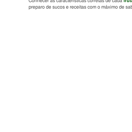
Conhecer as características corretas de cada
frut
preparo de sucos e receitas com o máximo de sabo