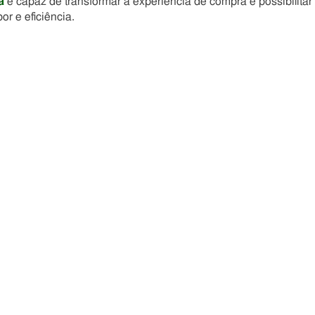
a
é capaz de transformar a experiência de compra e possibilitar
r e eficiência.