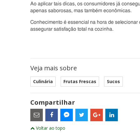
Ao aplicar tais dicas, os consumidores já conseg
apenas saborosas, mas também econômicas.
Conhecimento é essencial na hora de selecionar 
assegurar satisfação total na cozinha.
Veja mais sobre
Culinária
Frutas Frescas
Sucos
Compartilhar
Estes
são
links
externos
Compartilhe
Compartilhe
Compartilhe
Compartilhe
Compartil
Compartilhe
e
Voltar ao topo
este
este
este
este
este
abrirão
este
numa
post
post
post
post
post
post
nova