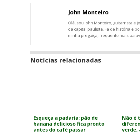
com
com
com
com
com
com
janela
Email
Facebook
Twitter
Google+
LinkedIn
Messenger
John Monteiro
Olá, sou John Monteiro, guitarrista e j
da capital paulista. Fã de história e po
minha preguiça, frequento mais palavr
Notícias relacionadas
Esqueça a padaria: pão de
Não é t
banana delicioso fica pronto
difere
antes do café passar
verde,