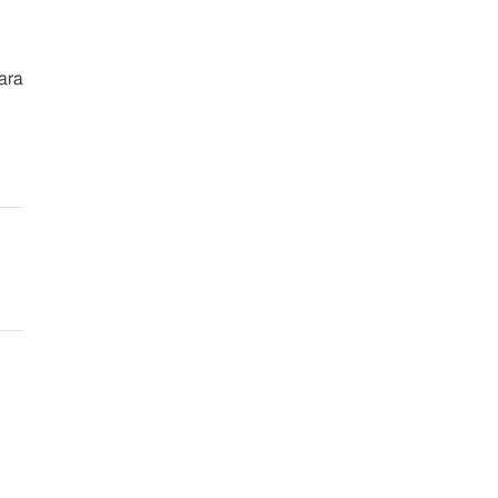
o
ara