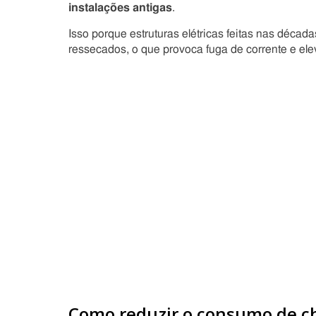
instalações antigas
.
Isso porque estruturas elétricas feitas nas déca
ressecados, o que provoca fuga de corrente e el
Como reduzir o consumo de ch