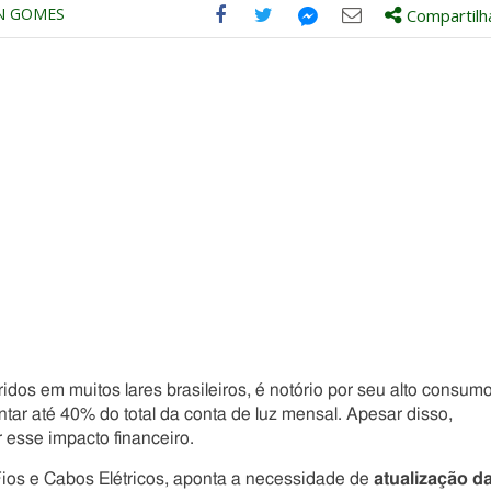
N GOMES
Compartilh
Compartilhe
Compartilhe
Compartilhe
Compartilhe
este
este
este
este
post
post
post
post
com
com
com
com
Facebook
Twitter
Email
Messenger
idos em muitos lares brasileiros, é notório por seu alto consum
tar até 40% do total da conta de luz mensal. Apesar disso,
 esse impacto financeiro.
Fios e Cabos Elétricos, aponta a necessidade de
atualização d