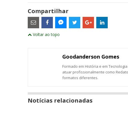
Compartilhar
Estes
são
links
externos
Compartilhe
Compartilhe
Compartilhe
Compartilhe
Compartil
Compartilhe
e
Voltar ao topo
este
este
este
este
este
abrirão
este
numa
post
post
post
post
post
post
nova
com
com
com
com
com
com
janela
Email
Facebook
Twitter
Google+
LinkedIn
Messenger
Goodanderson Gomes
Formado em História e em Tecnologia
atuar profissionalmente como Redato
formatos diferentes.
Notícias relacionadas