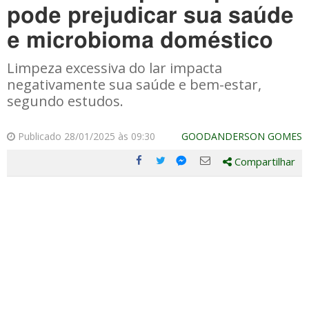
pode prejudicar sua saúde
e microbioma doméstico
Limpeza excessiva do lar impacta
negativamente sua saúde e bem-estar,
segundo estudos.
Publicado 28/01/2025 às 09:30
GOODANDERSON GOMES
Compartilhar
Compartilhe
Compartilhe
Compartilhe
Compartilhe
este
este
este
este
post
post
post
post
com
com
com
com
Facebook
Twitter
Email
Messenger