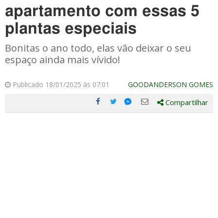
apartamento com essas 5
plantas especiais
Bonitas o ano todo, elas vão deixar o seu
espaço ainda mais vívido!
Publicado 18/01/2025 às 07:01
GOODANDERSON GOMES
Compartilhar
Compartilhe
Compartilhe
Compartilhe
Compartilhe
este
este
este
este
post
post
post
post
com
com
com
com
Facebook
Twitter
Email
Messenger