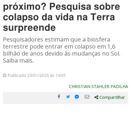
próximo? Pesquisa sobre
colapso da vida na Terra
surpreende
Pesquisadores estimam que a biosfera
terrestre pode entrar em colapso em 1,6
bilhão de anos devido às mudanças no Sol.
Saiba mais.
Publicado 23/01/2025 às 14:05
CHRISTIAN STAHLER PADILHA
Compartilhar
Compartilhe
Compartilhe
Compartilhe
Compartilhe
este
este
este
este
post
post
post
post
com
com
com
com
Facebook
Twitter
Email
Messenger