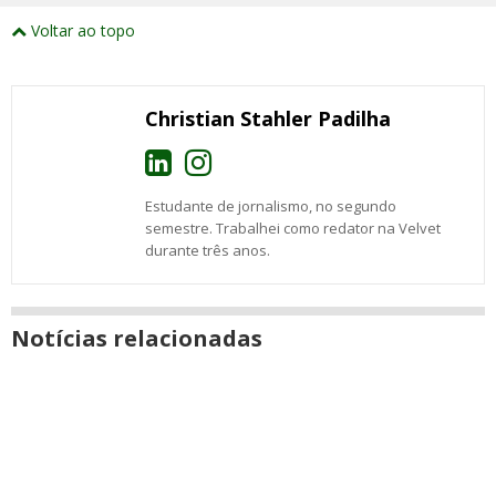
externos
Compartilhe
Compartilhe
Compartilhe
Compartilhe
Compartilhe
Compartilhe
Compartilhe
e
este
este
este
este
este
este
este
Voltar ao topo
abrirão
post
post
post
post
post
post
post
numa
com
com
com
com
com
com
com
nova
Email
Facebook
Twitter
Google+
WhatsApp
LinkedIn
Messenger
janela
Christian Stahler Padilha
Estudante de jornalismo, no segundo
semestre. Trabalhei como redator na Velvet
durante três anos.
Notícias relacionadas